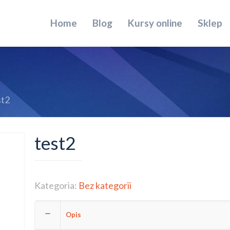
Home
Blog
Kursy online
Sklep
st2
test2
Kategoria:
Bez kategorii
Opis