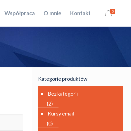
0
Współpraca
O mnie
Kontakt
Kategorie produktów
Bez kategorii
(2)
Kursy email
(0)