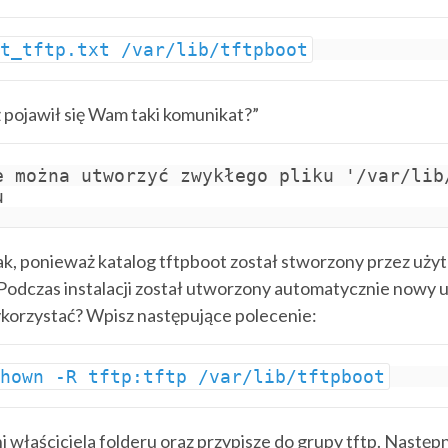
st_tftp.txt /var/lib/tftpboot
 pojawił się Wam taki komunikat?”
e można utworzyć zwykłego pliku '/var/lib
u
tak, ponieważ katalog tftpboot został stworzony przez uży
 Podczas instalacji został utworzony automatycznie nowy 
ykorzystać? Wpisz następujące polecenie:
chown -R tftp:tftp /var/lib/tftpboot
i właściciela folderu oraz przypisze do grupy tftp. Następ