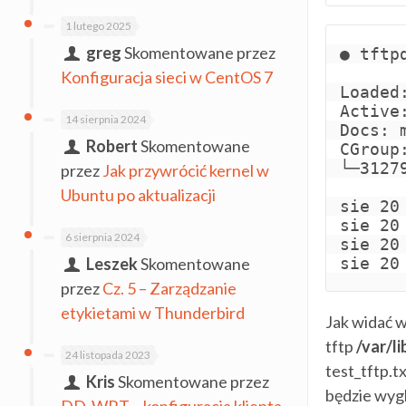
1 lutego 2025
greg
Skomentowane przez
● tftp
Konfiguracja sieci w CentOS 7
Loaded
Active
14 sierpnia 2024
Docs: 
Robert
Skomentowane
CGroup
└─3127
przez
Jak przywrócić kernel w
Ubuntu po aktualizacji
sie 20
sie 20
6 sierpnia 2024
sie 20
sie 20
Leszek
Skomentowane
przez
Cz. 5 – Zarządzanie
etykietami w Thunderbird
Jak widać w
tftp
/var/l
24 listopada 2023
test_tftp.
Kris
Skomentowane przez
będzie wyg