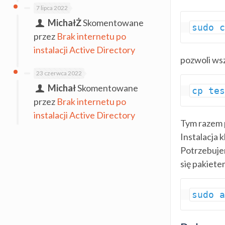
7 lipca 2022
MichałŻ
Skomentowane
sudo 
przez
Brak internetu po
instalacji Active Directory
pozwoli wsz
23 czerwca 2022
Michał
Skomentowane
cp te
przez
Brak internetu po
instalacji Active Directory
Tym razem p
Instalacja k
Potrzebujem
się pakiete
sudo 