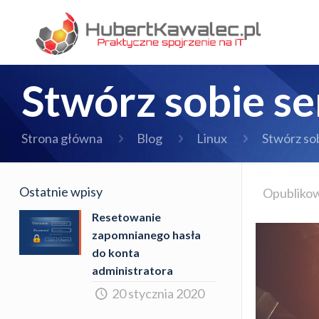
Stwórz sobie s
Strona główna
Blog
Linux
Stwórz so
Ostatnie wpisy
Opubliko
Resetowanie
zapomnianego hasła
do konta
administratora
20 stycznia 2020