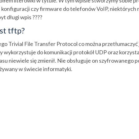
obiłem literówki w tytule. W tym wpisie stworzymy sobie p
 konfiguracji czy firmware do telefonów VoIP, niektórych 
byt długi wpis ????
st tftp?
ego Trivial File Transfer Protocol co można przetłumaczyć
ry wykorzystuje do komunikacji protokół UDP oraz korzysta
su niewiele się zmienił. Nie obsługuje on szyfrowanego 
używany w świecie informatyki.