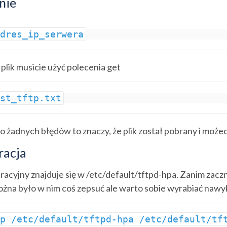
nie
adres_ip_serwera
plik musicie użyć polecenia get
est_tftp.txt
yło żadnych błędów to znaczy, że plik został pobrany i moż
racja
uracyjny znajduje się w /etc/default/tftpd-hpa. Zanim zaczn
żna było w nim coś zepsuć ale warto sobie wyrabiać nawyki ;
cp /etc/default/tftpd-hpa /etc/default/tf