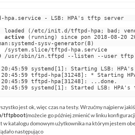
d-hpa.service - LSB: HPA's tftp server

: loaded (/etc/init.d/tftpd-hpa; bad; vend
: 
active
 (running) since pon 2018-08-20 2
man:systemd-sysv-generator(8)

: /system.slice/tftpd-hpa.service

9 /usr/sbin/in.tftpd --listen --user tftp 
 20:45:59 systemd[1]: Starting LSB: HPA's 
 20:45:59 tftpd-hpa[31248]: * Starting HPA
 20:45:59 tftpd-hpa[31248]: ...done.

 20:45:59 systemd[1]: Started LSB: HPA's 
szystko jest ok, więc czas na testy. Wrzućmy najpierw jaki
ib/tftpboot
(możecie go później zmienić w linku konfiguracji
txt w katalogu domowym użytkownika na którym jestem ob
lądało następująco