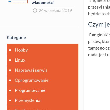
Nie, nie zr
wiadomości
przesyłania
24 września 2019
będzie to z
Czym je
Z angielski
Kategorie
plików, któ
tamtego cza
Hobby
nadal jest 
Linux
Naprawa i serwis
Oprogramowanie
Programowanie
Przemyślenia