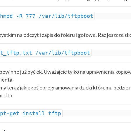
chmod -R 777 /var/lib/tftpboot
ystkim na odczyt i zapis do foleru i gotowe. Raz jeszcze sko
st_tftp.txt /var/lib/tftpboot
owinno już być ok. Uważajcie tylko na uprawnienia kopiow
lienta
y teraz jakiegoś oprogramowania dzięki któremu będzie m
m tftp
apt-get install tftp