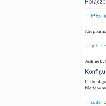
Połącze
tftp 
Aby pobrać 
get t
Jeśli nie b
Konfigu
Plik konfig
Nie żeby mo
sudo 