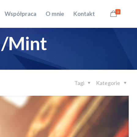
0
Współpraca
O mnie
Kontakt
u/Mint
Tagi
Kategorie