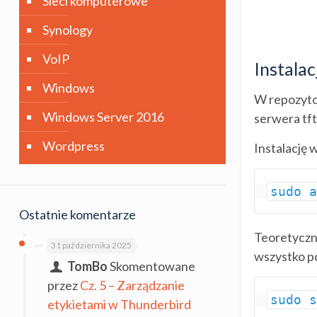
Sieci komputerowe
Synology
VoIP
Instala
Windows
W repozytor
Windows Server 2016
serwera tft
Wordpress
Instalację
sudo 
Ostatnie komentarze
Teoretyczni
31 października 2025
wszystko p
TomBo
Skomentowane
przez
Cz. 5 – Zarządzanie
sudo 
etykietami w Thunderbird