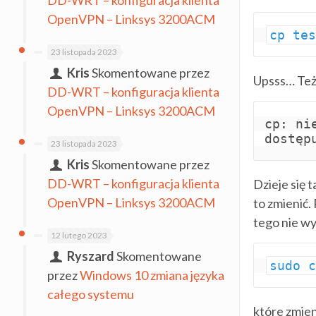
DD-WRT – konfiguracja klienta
OpenVPN – Linksys 3200ACM
cp te
23 listopada 2023
Kris
Skomentowane przez
Upsss… Też
DD-WRT – konfiguracja klienta
OpenVPN – Linksys 3200ACM
cp: ni
dostęp
23 listopada 2023
Kris
Skomentowane przez
DD-WRT – konfiguracja klienta
Dzieje się 
OpenVPN – Linksys 3200ACM
to zmienić.
tego nie w
12 lutego 2023
Ryszard
Skomentowane
sudo 
przez
Windows 10 zmiana języka
całego systemu
które zmien