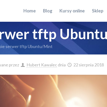
Home
Blog
Kursy online
Sklep
erwer tftp Ubunt
bie serwer tftp Ubuntu/Mint
wane przez
Hubert Kawalec
dnia
22 sierpnia 2018