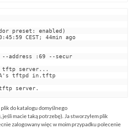
or preset: enabled)

0:45:59 CEST; 44min ago

--address :69 --secur

tftp server...

's tftpd in.tftp

tftp server.
ś plik do katalogu domyślnego
, jeśli macie taką potrzebę). Ja stworzyłem plik
ecnie zalogowany więc w moim przypadku polecenie