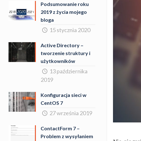
Podsumowanie roku
2019 z życia mojego
bloga
15 stycznia 2020
Active Directory –
tworzenie struktury i
użytkowników
13 października
2019
Konfiguracja sieci w
CentOS 7
27 września 2019
ContactForm 7 –
Problem z wysyłaniem