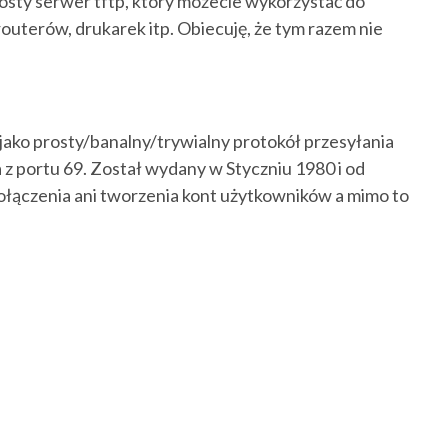
rosty serwer tftp, który możecie wykorzystać do
routerów, drukarek itp. Obiecuję, że tym razem nie
 jako prosty/banalny/trywialny protokół przesyłania
 z portu 69. Został wydany w Styczniu 1980 i od
połączenia ani tworzenia kont użytkowników a mimo to