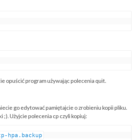
ecie opuścić program używając polecenia quit.
iecie go edytować pamiętajcie o zrobieniu kopii pliku.
). Użyjcie polecenia cp czyli kopiuj:
tp-hpa.backup