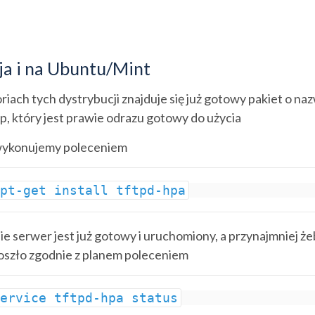
cja i na Ubuntu/Mint
iach tych dystrybucji znajduje się już gotowy pakiet o na
p, który jest prawie odrazu gotowy do użycia
 wykonujemy poleceniem
apt-get install tftpd-hpa
e serwer jest już gotowy i uruchomiony, a przynajmniej żeb
oszło zgodnie z planem poleceniem
service tftpd-hpa status