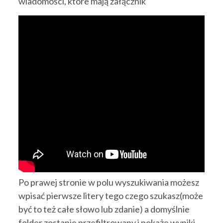
wiadomości, które mają załącznik
Po prawej stronie w polu wyszukiwania możesz
wpisać pierwsze litery tego czego szukasz(może
być to też całe słowo lub zdanie) a domyślnie
folder zostanie przefiltrowany i pokaże wyniki