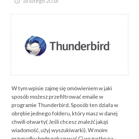
18 lutego 2018
W tym wpisie zajmę się omówieniem w jaki
sposób możesz przefiltrować emaile w
programie Thunderbird. Sposób ten działa w
obrębie jednego folderu, który masz w danej
chwili otwarty( Jeśli chcesz znaleźć jakąś
wiadomość, użyj wyszukiwarki). W moim
przypadku będę pokazywać Ci wszystko na